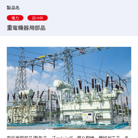
製品名
電力
日⇒中
重電機器用部品
変圧器用部品(製缶品、ブッシング、撚り銅線、機械加工品、各