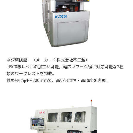
ネジ研削盤 （メーカー：株式会社不二越）
JISC0級レベルの加工が可能。幅広いワーク径に対応可能な2種
類のワークレストを搭載。
対象径はφ4～200mmで、高い汎用性・高精度を実現。