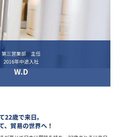
第三営業部 主任
2016年中途入社
W.D
て22歳で来日。
て、貿易の世界へ！