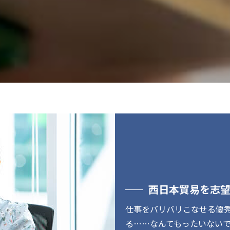
西日本貿易を志
仕事をバリバリこなせる優
る……なんてもったいない