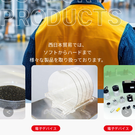
西日本貿易では、
ソフトからハードまで
様々な製品を取り扱っております。
＜
＞
電子デバイス
電子デバイス