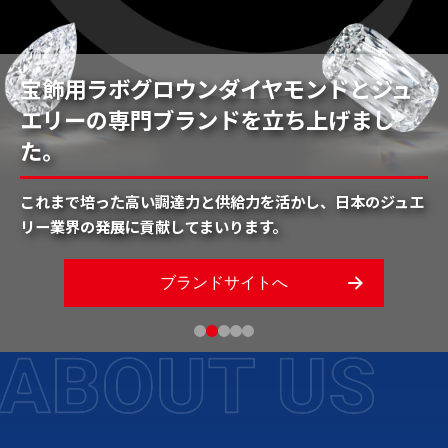
宝飾用ラボグロウンダイヤモンドとジュ
エリーの専門ブランドを立ち上げまし
世界を繋ぎ、オモイをかたちにして65年
活躍フィールドは中国から世界へ
ASEAN市場と中国、日本をつなぎたい
現地での技術対応もお任せください
た。
日本と海外を結び、良好な関係を築く。
西日本貿易は日中貿易の先駆者として65年、
中国に強い日系商社の強みを活かし、タイに進出する中国系
一和科技（常熟）有限公司は電気、技術知識を有した技術者
円滑な取引を通じて多様な想いを実現し、社会から求められ
これまで培った高い調達力と供給力を活かし、日本のジュエ
今後は、東南アジア、世界へ活躍フィールドを拡大してまい
企業への取引仲介や、
がおり、
自動化、現地据付・調整、部品加工の対応が可能で
続ける商社であり続けます。
リー業界の発展に貢献してまいります。
ります。
中国の競争力高い製品のご紹介が可能です。
す
ブランドサイトへ
READ MORE
READ MORE
READ MORE
READ MORE