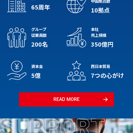
中国拠点数
65
周年
10
拠点
グループ
本社
従業員数
売上規模
200
名
350
億円
資本金
西日本貿易
5
億
7
つの心がけ
READ MORE